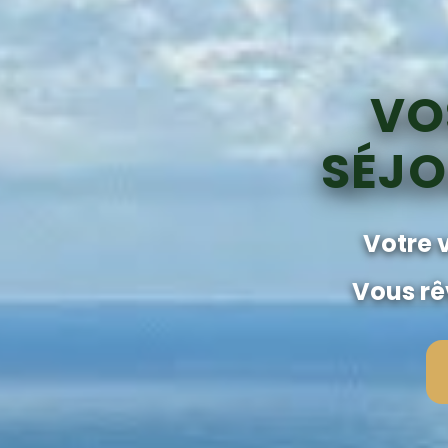
VO
SÉJO
Votre 
Vous rê