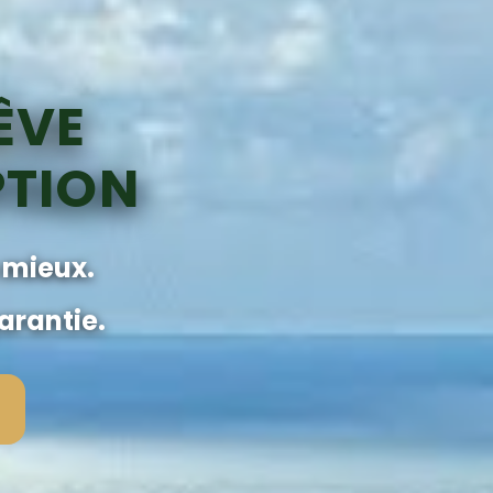
ÊVE
PTION
 mieux.
arantie.