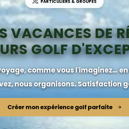
PARTICULIERS & GROUPES
S VACANCES DE R
URS GOLF D'EXCE
voyage, comme vous l'imaginez… en
vez, nous organisons. Satisfaction g
Créer mon expérience golf parfaite